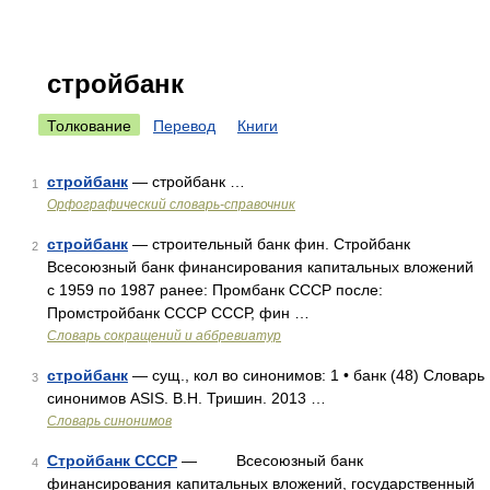
стройбанк
Толкование
Перевод
Книги
стройбанк
— стройбанк …
1
Орфографический словарь-справочник
стройбанк
— строительный банк фин. Стройбанк
2
Всесоюзный банк финансирования капитальных вложений
с 1959 по 1987 ранее: Промбанк СССР после:
Промстройбанк СССР СССР, фин …
Словарь сокращений и аббревиатур
стройбанк
— сущ., кол во синонимов: 1 • банк (48) Словарь
3
синонимов ASIS. В.Н. Тришин. 2013 …
Словарь синонимов
Стройбанк СССР
— Всесоюзный банк
4
финансирования капитальных вложений, государственный