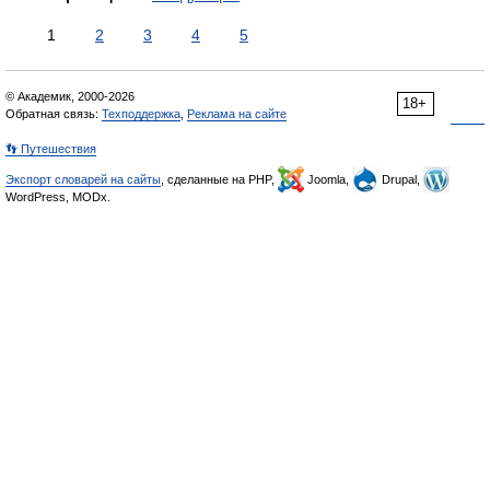
1
2
3
4
5
© Академик, 2000-2026
18+
Обратная связь:
Техподдержка
,
Реклама на сайте
👣 Путешествия
Экспорт словарей на сайты
, сделанные на PHP,
Joomla,
Drupal,
WordPress, MODx.