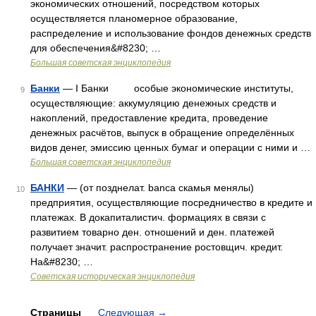
экономических отношений, посредством которых
осуществляется планомерное образование,
распределение и использование фондов денежных средств
для обеспечения&#8230; …
Большая советская энциклопедия
Банки
— I Банки особые экономические институты,
9
осуществляющие: аккумуляцию денежных средств и
накоплений, предоставление кредита, проведение
денежных расчётов, выпуск в обращение определённых
видов денег, эмиссию ценных бумаг и операции с ними и …
Большая советская энциклопедия
БАНКИ
— (от позднелат. banca скамья менялы)
10
предприятия, осуществляющие посредничество в кредите и
платежах. В докапиталистич. формациях в связи с
развитием товарно ден. отношений и ден. платежей
получает значит. распространение ростовщич. кредит.
На&#8230; …
Советская историческая энциклопедия
Страницы
Следующая
→